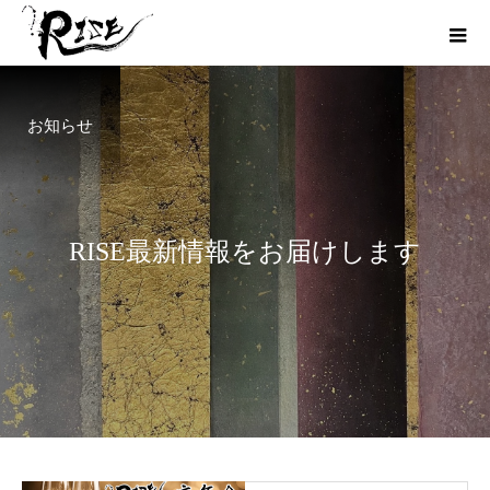
お知らせ
R
I
S
E
最
新
情
報
を
お
届
け
し
ま
す