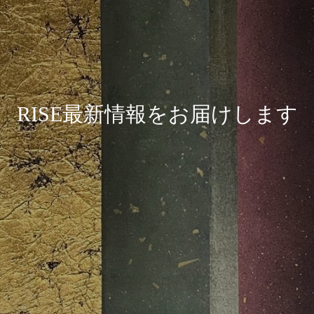
R
I
S
E
最
新
情
報
を
お
届
け
し
ま
す