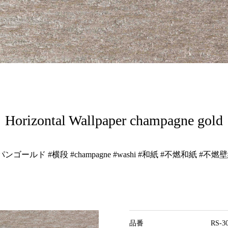
Horizontal Wallpaper champagne gold
ンゴールド #横段 #champagne #washi #和紙 #不燃和紙 #不燃壁紙
品番
RS-3