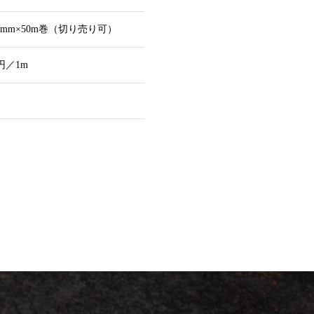
0mm×50m巻（切り売り可）
0円／1m