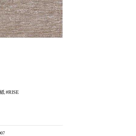
 #RISE
007