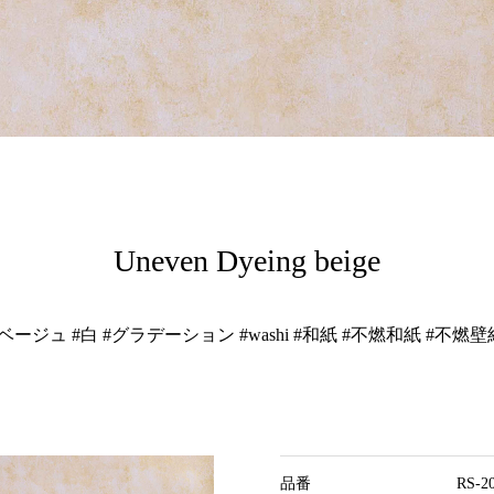
Uneven Dyeing beige
e #ベージュ #白 #グラデーション #washi #和紙 #不燃和紙 #不燃壁紙
品番
RS-2