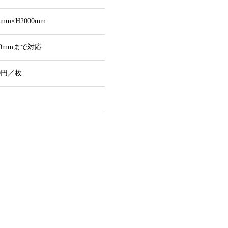
0mm×H2000mm
00mmまで対応
00円／枚