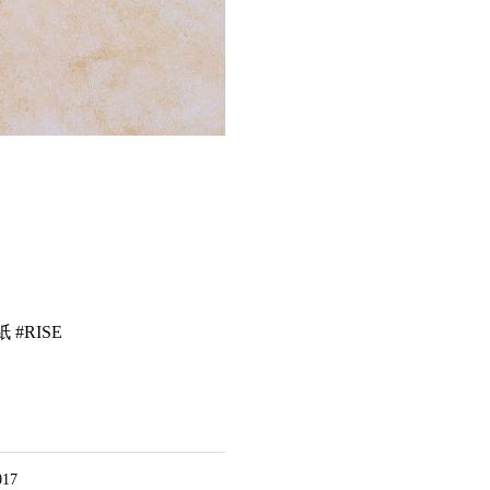
 #RISE
017