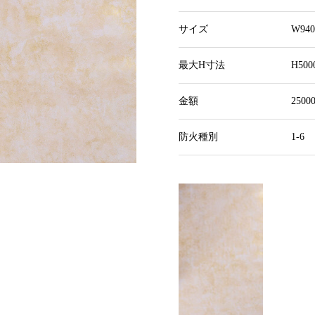
サイズ
W94
最大H寸法
H50
金額
250
防火種別
1-6