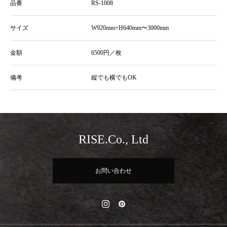
品番
RS-1008
サイズ
W920mm×H640mm〜3000mm
金額
6500円／枚
備考
縦でも横でもOK
RISE.Co., Ltd
お問い合わせ